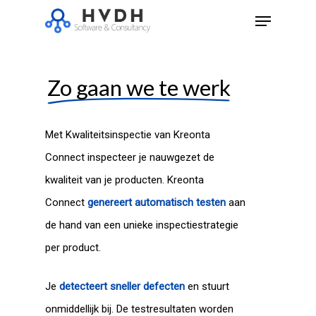
Skip
Menu
to
Close
main
Menu
content
Zo gaan we te werk
Met Kwaliteitsinspectie van Kreonta
Connect inspecteer je nauwgezet de
kwaliteit van je producten. Kreonta
Connect
genereert automatisch testen
aan
de hand van een unieke inspectiestrategie
per product.
Je
detecteert sneller defecten
en stuurt
onmiddellijk bij. De testresultaten worden