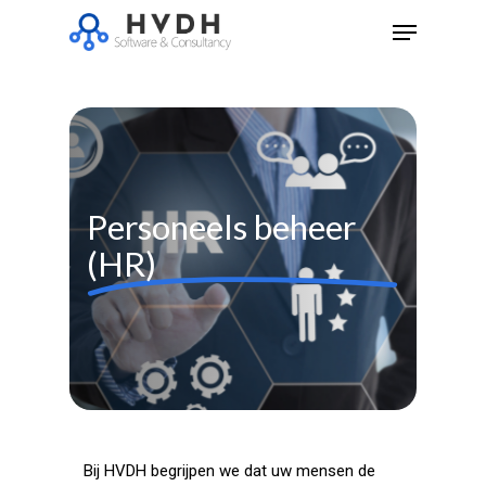
Skip
Menu
to
Close
main
Menu
content
Personeels beheer
(HR)
Bij HVDH begrijpen we dat uw mensen de